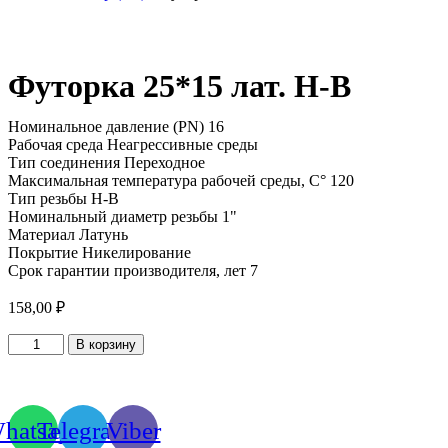
Футорка 25*15 лат. Н-В
Номинальное давление (PN) 16
Рабочая среда Неагрессивные среды
Тип соединения Переходное
Максимальная температура рабочей среды, С° 120
Тип резьбы Н-В
Номинальный диаметр резьбы 1"
Материал Латунь
Покрытие Никелирование
Срок гарантии производителя, лет 7
158,00
₽
Количество
В корзину
товара
Футорка
25*15
лат.
hatsapp
Telegram
Viber
Н-