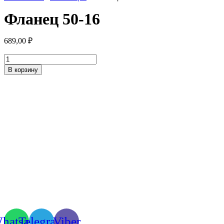
Фланец 50-16
689,00
₽
Количество
товара
В корзину
Фланец
50-
16
hatsapp
Telegram
Viber