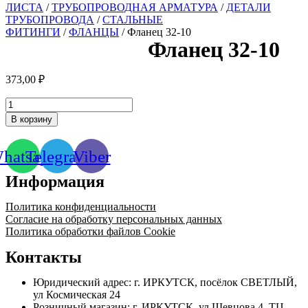
ЛИСТА
/
ТРУБОПРОВОДНАЯ АРМАТУРА
/
ДЕТАЛИ
ТРУБОПРОВОДА
/
СТАЛЬНЫЕ
ФИТИНГИ
/
ФЛАНЦЫ
/ Фланец 32-10
Фланец 32-10
373,00
₽
Количество
товара
В корзину
Фланец
32-
10
hatsapp
Telegram
Viber
Информация
Политика конфиденциальности
Согласие на обработку персональных данных
Политика обработки файлов Cookie
Контакты
Юридический адрес: г. ИРКУТСК, посёлок СВЕТЛЫЙ,
ул Космическая 24
Розничный магазин: г. ИРКУТСК, ул Шевцова 4, ТЦ