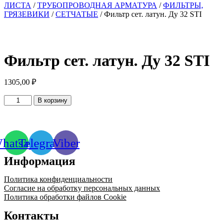
ЛИСТА
/
ТРУБОПРОВОДНАЯ АРМАТУРА
/
ФИЛЬТРЫ,
ГРЯЗЕВИКИ
/
СЕТЧАТЫЕ
/ Фильтр сет. латун. Ду 32 STI
Фильтр сет. латун. Ду 32 STI
1305,00
₽
Количество
В корзину
товара
Фильтр
сет.
латун.
hatsapp
Telegram
Viber
Ду
32
Информация
STI
Политика конфиденциальности
Согласие на обработку персональных данных
Политика обработки файлов Cookie
Контакты