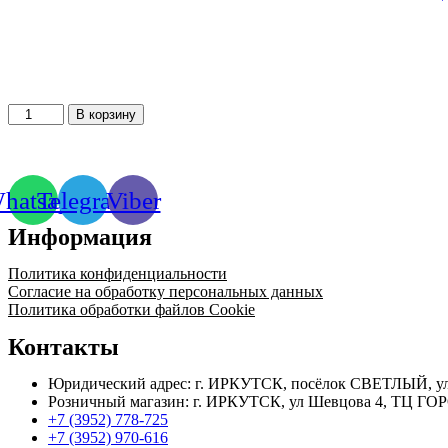
Количество
В корзину
товара
Фильтр
сет.
латун.
hatsapp
Telegram
Viber
Ду
15
Информация
STI
Политика конфиденциальности
Согласие на обработку персональных данных
Политика обработки файлов Cookie
Контакты
Юридический адрес: г. ИРКУТСК, посёлок СВЕТЛЫЙ, ул
Розничный магазин: г. ИРКУТСК, ул Шевцова 4, ТЦ ГОР
+7 (3952) 778-725
+7 (3952) 970-616