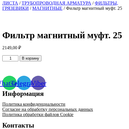
ЛИСТА
/
ТРУБОПРОВОДНАЯ АРМАТУРА
/
ФИЛЬТРЫ,
ГРЯЗЕВИКИ
/
МАГНИТНЫЕ
/ Фильтр магнитный муфт. 25
Фильтр магнитный муфт. 25
2149,00
₽
Количество
В корзину
товара
Фильтр
магнитный
муфт.
hatsapp
Telegram
Viber
25
Информация
Политика конфиденциальности
Согласие на обработку персональных данных
Политика обработки файлов Cookie
Контакты