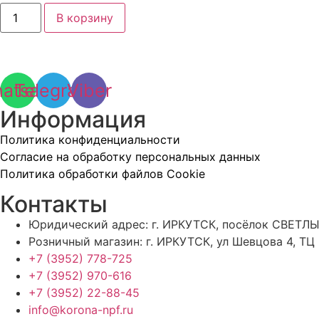
Количество
В корзину
товара
Электродвигатель
одноф.
1,1/3000
АИРЕ71С2
лапы
atsapp
Telegram
Viber
Информация
Политика конфиденциальности
Согласие на обработку персональных данных
Политика обработки файлов Cookie
Контакты
Юридический адрес: г. ИРКУТСК, посёлок СВЕТЛЫ
Розничный магазин: г. ИРКУТСК, ул Шевцова 4, ТЦ
+7 (3952) 778-725
+7 (3952) 970-616
+7 (3952) 22-88-45
info@korona-npf.ru