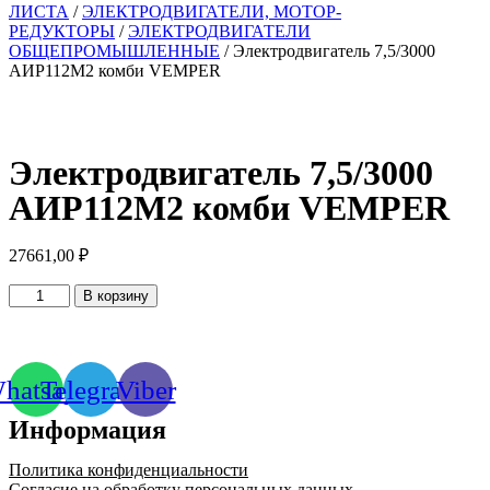
ЛИСТА
/
ЭЛЕКТРОДВИГАТЕЛИ, МОТОР-
РЕДУКТОРЫ
/
ЭЛЕКТРОДВИГАТЕЛИ
ОБЩЕПРОМЫШЛЕННЫЕ
/ Электродвигатель 7,5/3000
АИР112M2 комби VEMPER
Электродвигатель 7,5/3000
АИР112M2 комби VEMPER
27661,00
₽
Количество
В корзину
товара
Электродвигатель
7,5/3000
АИР112M2
hatsapp
Telegram
Viber
комби
VEMPER
Информация
Политика конфиденциальности
Согласие на обработку персональных данных