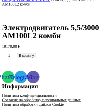
АМ100L2 комби
Электродвигатель 5,5/3000
АМ100L2 комби
19170,00
₽
Количество
В корзину
товара
Электродвигатель
5,5/3000
АМ100L2
hatsapp
Telegram
Viber
комби
Информация
Политика конфиденциальности
Согласие на обработку персональных данных
Политика обработки файлов Cookie