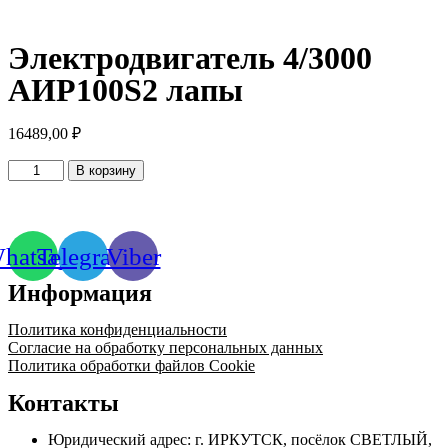
Электродвигатель 4/3000
АИР100S2 лапы
16489,00
₽
Количество
В корзину
товара
Электродвигатель
4/3000
АИР100S2
hatsapp
Telegram
Viber
лапы
Информация
Политика конфиденциальности
Согласие на обработку персональных данных
Политика обработки файлов Cookie
Контакты
Юридический адрес: г. ИРКУТСК, посёлок СВЕТЛЫЙ,