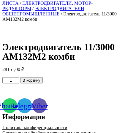
ЛИСТА
/
ЭЛЕКТРОДВИГАТЕЛИ, МОТОР-
РЕДУКТОРЫ
/
ЭЛЕКТРОДВИГАТЕЛИ
ОБЩЕПРОМЫШЛЕННЫЕ
/ Электродвигатель 11/3000
АМ132М2 комби
Электродвигатель 11/3000
АМ132М2 комби
28151,00
₽
Количество
В корзину
товара
Электродвигатель
11/3000
АМ132М2
hatsapp
Telegram
Viber
комби
Информация
Политика конфиденциальности
Согласие на обработку персональных данных