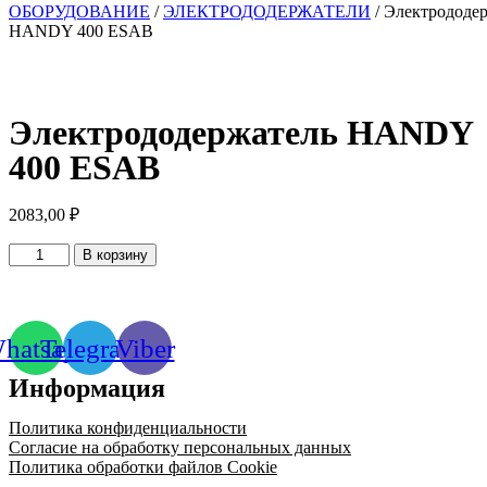
ОБОРУДОВАНИЕ
/
ЭЛЕКТРОДОДЕРЖАТЕЛИ
/ Электрододе
HANDY 400 ESAB
Электрододержатель HANDY
400 ESAB
2083,00
₽
Количество
В корзину
товара
Электрододержатель
HANDY
400
hatsapp
Telegram
Viber
ESAB
Информация
Политика конфиденциальности
Согласие на обработку персональных данных
Политика обработки файлов Cookie