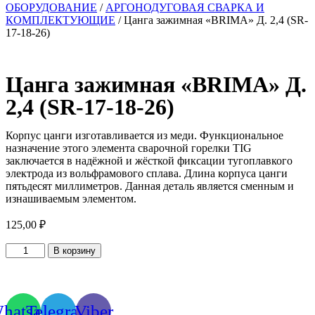
ОБОРУДОВАНИЕ
/
АРГОНОДУГОВАЯ СВАРКА И
КОМПЛЕКТУЮЩИЕ
/ Цанга зажимная «BRIMA» Д. 2,4 (SR-
17-18-26)
Цанга зажимная «BRIMA» Д.
2,4 (SR-17-18-26)
Корпус цанги изготавливается из меди. Функциональное
назначение этого элемента сварочной горелки TIG
заключается в надёжной и жёсткой фиксации тугоплавкого
электрода из вольфрамового сплава. Длина корпуса цанги
пятьдесят миллиметров. Данная деталь является сменным и
изнашиваемым элементом.
125,00
₽
Количество
В корзину
товара
Цанга
зажимная
"BRIMA"
hatsapp
Telegram
Viber
Д.