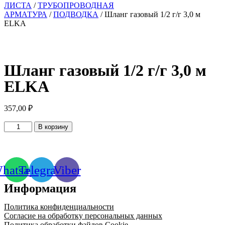
ЛИСТА
/
ТРУБОПРОВОДНАЯ
АРМАТУРА
/
ПОДВОДКА
/ Шланг газовый 1/2 г/г 3,0 м
ELKA
Шланг газовый 1/2 г/г 3,0 м
ELKA
357,00
₽
Количество
В корзину
товара
Шланг
газовый
1/2
hatsapp
Telegram
Viber
г/
г
Информация
3,0
м
ELKA
Политика конфиденциальности
Согласие на обработку персональных данных
Политика обработки файлов Cookie