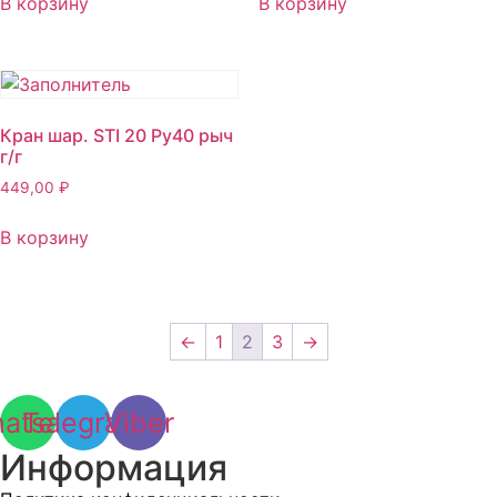
В корзину
В корзину
Кран шар. STI 20 Ру40 рыч
г/г
449,00
₽
В корзину
←
1
2
3
→
atsapp
Telegram
Viber
Информация