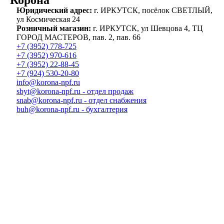
“Корона”
Юридический адрес:
г. ИРКУТСК, посёлок СВЕТЛЫЙ,
ул Космическая 24
Розничный магазин:
г. ИРКУТСК, ул Шевцова 4, ТЦ
ГОРОД МАСТЕРОВ, пав. 2, пав. 66
+7 (3952) 778-725
+7 (3952) 970-616
+7 (3952) 22-88-45
+7 (924) 530-20-80
info@korona-npf.ru
sbyt@korona-npf.ru - отдел продаж
snab@korona-npf.ru - отдел снабжения
buh@korona-npf.ru - бухгалтерия