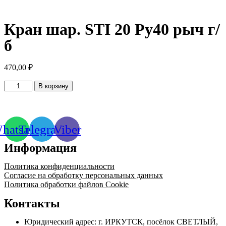
Кран шар. STI 20 Ру40 рыч г/
б
470,00
₽
Количество
В корзину
товара
Кран
шар.
STI
hatsapp
Telegram
Viber
20
Ру40
Информация
рыч
г/
б
Политика конфиденциальности
Согласие на обработку персональных данных
Политика обработки файлов Cookie
Контакты
Юридический адрес: г. ИРКУТСК, посёлок СВЕТЛЫЙ,