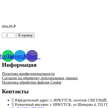
664,00
₽
Количество
В корзину
товара
Компенсатор
антивибрационный
резьбовой
atsapp
Telegram
Viber
Ду15
Информация
Политика конфиденциальности
Согласие на обработку персональных данных
Политика обработки файлов Cookie
Контакты
Юридический адрес: г. ИРКУТСК, посёлок СВЕТЛЫЙ, 
Розничный магазин: г. ИРКУТСК, ул Шевцова 4, ТЦ Г